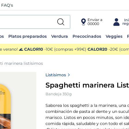
FAQ's
Enviar a
00000
os
Platos preparados
Verdura
Precocinados
Veggies
P
e verano! 🌊
CALOR10
-10€ (compras +99€)
CALOR20
-20€ (comp
ti marinera listísimos
Listísimos
Spaghetti marinera Lis
Bandeja 350g
Saborea los spaghetti a la marinera, una 
combinación de pasta al dente y un sucu
marisco. Listos en pocos minutos, son id
comida rápida, saludable y con todo el sa