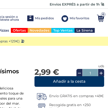
Envíos EXPRÉS a partir de 1h 🚀
0
Mis pedidos
Mis favoritos
izzas
Ofertas
Novedades
Top Ventas
La Sirena
ras +129€) 🏖️
uds
2,99 €
tísimos
Añadir a la cesta
deliciosa
lento toque de
Envío GRATIS en compras +49€
eales para una
bor del mar.
Recogida gratis en +250