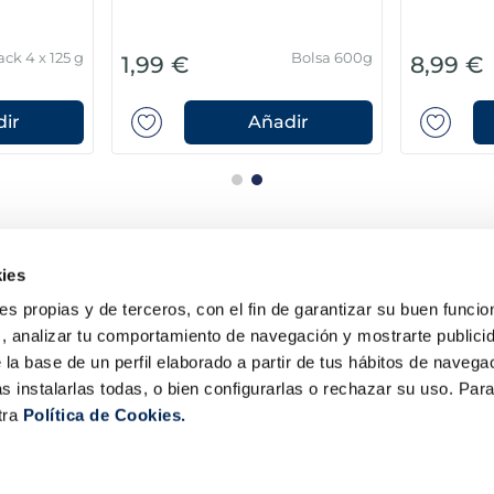
ack 4 x 125 g
Bolsa 600g
1,99 €
8,99 €
ir
Añadir
ies
ies propias y de terceros, con el fin de garantizar su buen funci
s, analizar tu comportamiento de navegación y mostrarte publici
 la base de un perfil elaborado a partir de tus hábitos de naveg
s instalarlas todas, o bien configurarlas o rechazar su uso. Pa
la Sirena
Contacta con nosotros
tra
Política de Cookies.
Club la Sirena
¿Tienes alguna consulta sob
Hostelería
nuestros servicios o product
Familia numerosa