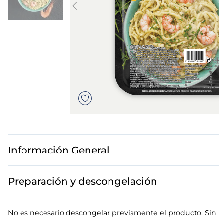
7
.
canelones
8
.
gambon
9
.
sushi
10
.
listísimos
Información General
Preparación y descongelación
No es necesario descongelar previamente el producto. Sin re