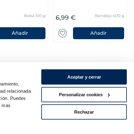
Bolsa 510 g
Bandeja 400 g
6,99 €
Añadir
Añadir
Aceptar y cerrar
onamiento,
dad relacionada
Personalizar cookies
ación. Puedes
ra más
Pago seguro
Rechazar
re
os?