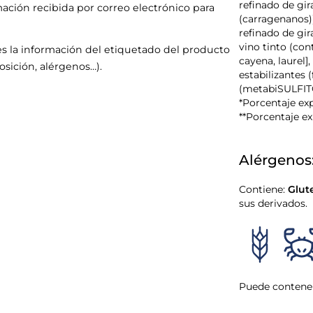
refinado de gir
mación recibida por correo electrónico para
(carragenanos))
refinado de gir
vino tinto (con
s la información del etiquetado del producto
cayena, laure
sición, alérgenos…).
estabilizantes (
(metabiSULFITO
*Porcentaje exp
**Porcentaje ex
Alérgenos
Contiene:
Glut
sus derivados.
Puede contener