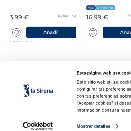
MSC
Sin espinas
Bolsa 1 kg
P
3,99 €
16,99 €
Añadir
Añad
COMBINABLE
Esta página web usa cook
Este sitio web utiliza cook
configurar tus preferencia
con tus preferencias sobre
“Aceptar cookies” si desea
Productos
Conócenos
información consulta nues
Pescado
Historia
Marisco
Valores
Verdura
Noticias
Mostrar detalles