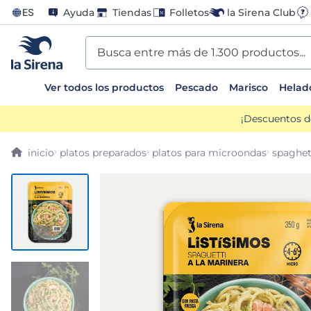
ES
Ayuda
Tiendas
Folletos
la Sirena Club
Busca entre más de 1.300 productos...
Ver todos los productos
Pescado
Marisco
Helad
TÉRMINOS MÁS BUSCADOS
¡Descuentos d
1
.
helados sirena
platos preparados
platos para microondas
spaghet
2
.
gambas
3
.
patatas
4
.
gamba
5
.
verduras
6
.
croquetas