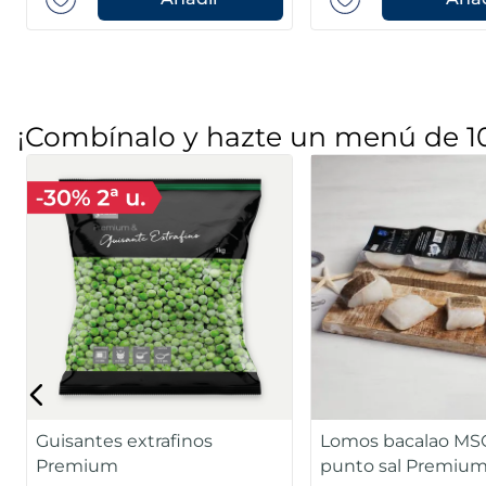
¡Combínalo y hazte un menú de 1
Guisantes extrafinos
Lomos bacalao MSC
Premium
punto sal Premiu