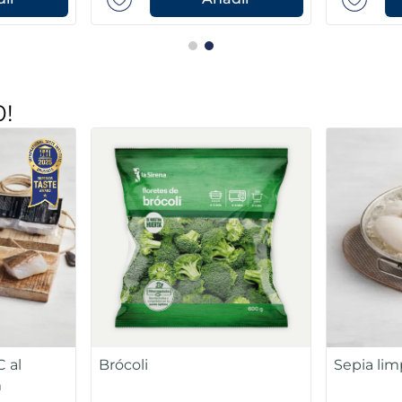
0!
 al
Brócoli
Sepia lim
m