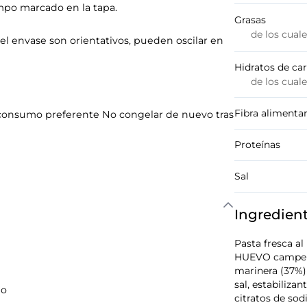
po marcado en la tapa.
Grasas
de los cual
l envase son orientativos, pueden oscilar en
Hidratos de ca
de los cual
Fibra alimentar
de consumo preferente No congelar de nuevo tras
Proteínas
Sal
Ingredien
Pasta fresca a
HUEVO campero 
marinera (37%)
sal, estabilizan
do
citratos de sod