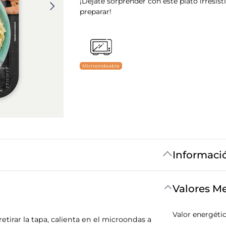
¡Déjate sorprender con este plato irresisti
preparar!
Microondeable
Informaci
Valores M
Valor energéti
tirar la tapa, calienta en el microondas a