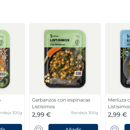
a
Garbanzos con espinacas
Merluza c
Listísimos
Listísimo
ndeja 300g
Bandeja 300g
2,99 €
2,99 €
ir
Añadir