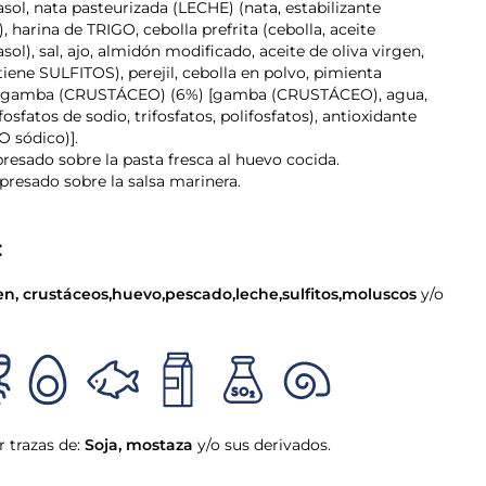
asol, nata pasteurizada (LECHE) (nata, estabilizante
, harina de TRIGO, cebolla prefrita (cebolla, aceite
asol), sal, ajo, almidón modificado, aceite de oliva virgen,
tiene SULFITOS), perejil, cebolla en polvo, pimienta
l], gamba (CRUSTÁCEO) (6%) [gamba (CRUSTÁCEO), agua,
fosfatos de sodio, trifosfatos, polifosfatos), antioxidante
 sódico)].
resado sobre la pasta fresca al huevo cocida.
presado sobre la salsa marinera.
:
en
,
crustáceos
,
huevo
,
pescado
,
leche
,
sulfitos
,
moluscos
y/o
 trazas de:
Soja
,
mostaza
y/o sus derivados.