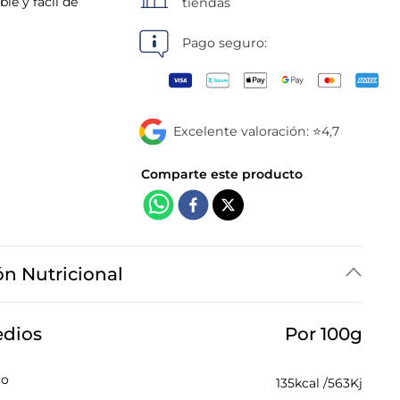
ble y fácil de
tiendas
Pago seguro:
Excelente valoración: ⭐4,7
ón Nutricional
edios
Por 100g
co
135
kcal /
563
Kj