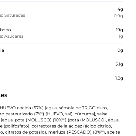
4
g
es: Saturadas
0.9
g
rbono
19
g
es: Azúcares
1
g
ia
0
g
5.1
g
1.2
g
tes
l HUEVO cocida (57%) [agua, sémola de TRIGO duro,
pasteurizado (7%*) (HUEVO, sal), cúrcuma], salsa
 [agua, pota (MOLUSCO) (10%**) (pota (MOLUSCO), agua,
te (polifosfato), correctores de la acidez (ácido cítrico,
io, citratos de potasio), merluza (PESCADO) (8%**), aceite