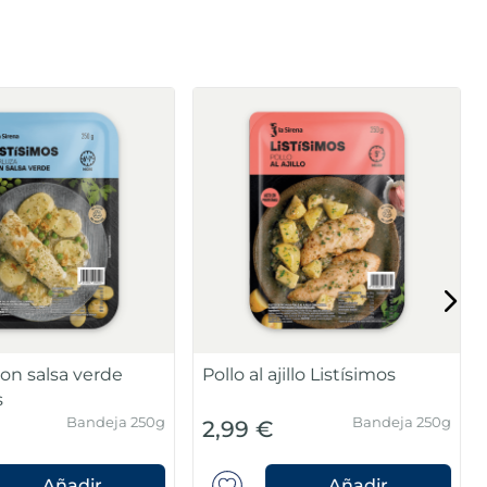
on salsa verde
Pollo al ajillo Listísimos
s
Bandeja 250g
Bandeja 250g
2,99 €
Añadir
Añadir