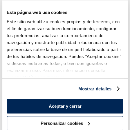
Esta página web usa cookies
Merluza con salsa verde
Pollo al ajillo Listísimos
Listísimos
Este sitio web utiliza cookies propias y de terceros, con
2,99 €
2,99 €
Bandeja 250g
Bandeja 250g
el fin de garantizar su buen funcionamiento, configurar
tus preferencias, analizar tu comportamiento de
Añadir
Añadir
navegación y mostrarte publicidad relacionada con tus
preferencias sobre la base de un perfil elaborado a partir
de tus hábitos de navegación. Puedes “Aceptar cookies”
si deseas instalarlas todas, o bien configurarlas o
rechazar su uso. Para más información consulta
nuestra
Política de Cookies.
Mostrar detalles
¡Combínalo y hazte un menú de 10!
Aceptar y cerrar
Personalizar cookies