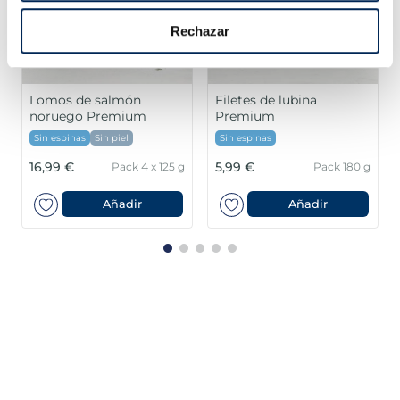
Rechazar
Lomos de salmón
Filetes de lubina
noruego Premium
Premium
Sin espinas
Sin piel
Sin espinas
16,99 €
5,99 €
Pack 4 x 125 g
Pack 180 g
Añadir
Añadir