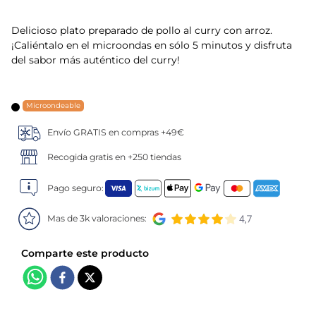
5
.
verduras
Delicioso plato preparado de pollo al curry con arroz.
¡Caliéntalo en el microondas en sólo 5 minutos y disfruta
6
.
croquetas
del sabor más auténtico del curry!
7
.
canelones
Microondeable
8
.
listísimos
Envío GRATIS en compras +49€
Recogida gratis en +250 tiendas
9
.
gambon
Pago seguro:
10
.
pollo
Mas de 3k valoraciones: