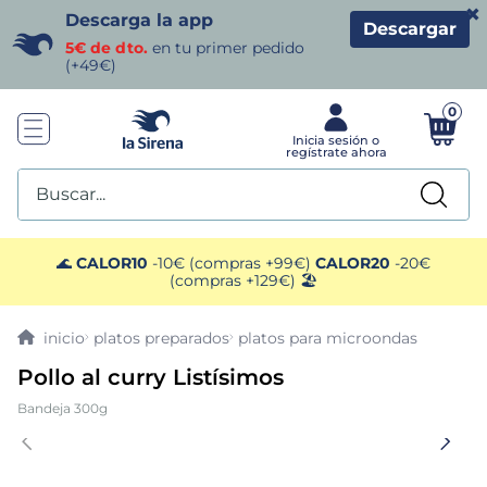
×
Descarga la app
Descargar
5€ de dto.
en tu primer pedido
(+49€)
0
Buscar...
TÉRMINOS MÁS BUSCADOS
🌊
CALOR10
-10€ (compras +99€)
CALOR20
-20€
(compras +129€) 🏖️
1
.
helados sirena
platos preparados
platos para microondas
2
.
gambas
Pollo al curry Listísimos
Bandeja 300g
3
.
patatas
4
.
gamba