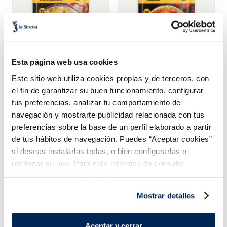
Esta página web usa cookies
Tallarines Carbonara
Spaghetti boloñesa
Este sitio web utiliza cookies propias y de terceros, con
el fin de garantizar su buen funcionamiento, configurar
2,99 €
2,99 €
Bandeja 350g
Bandeja 350g
tus preferencias, analizar tu comportamiento de
navegación y mostrarte publicidad relacionada con tus
Añadir
Añadir
preferencias sobre la base de un perfil elaborado a partir
de tus hábitos de navegación. Puedes “Aceptar cookies”
si deseas instalarlas todas, o bien configurarlas o
rechazar su uso. Para más información consulta
nuestra
Política de Cookies.
Mostrar detalles
¡Combínalo y hazte un menú de 10!
Aceptar y cerrar