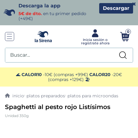
×
Descarga la app
Descargar
5€ de dto.
en tu primer pedido
(+49€)
0
Buscar...
TÉRMINOS MÁS BUSCADOS
🌊
CALOR10
-10€ (compras +99€)
CALOR20
-20€
(compras +129€) 🏖️
1
.
helados sirena
platos preparados
platos para microondas
2
.
gambas
Spaghetti al pesto rojo Listísimos
Unidad 350g
3
.
patatas
4
.
gamba