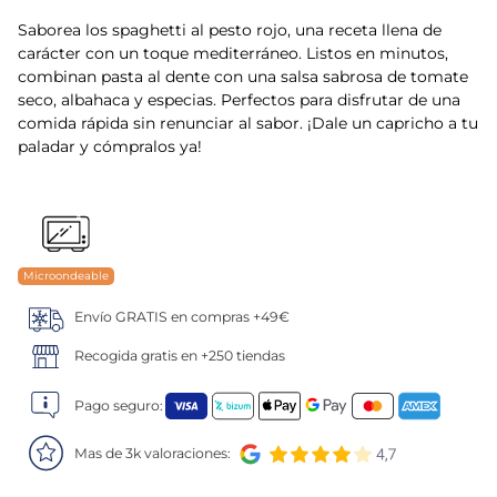
Saborea los spaghetti al pesto rojo, una receta llena de
5
.
verduras
carácter con un toque mediterráneo. Listos en minutos,
combinan pasta al dente con una salsa sabrosa de tomate
6
.
croquetas
seco, albahaca y especias. Perfectos para disfrutar de una
comida rápida sin renunciar al sabor. ¡Dale un capricho a tu
7
.
canelones
paladar y cómpralos ya!
8
.
gambon
9
.
sushi
Microondeable
10
.
listísimos
Envío GRATIS en compras +49€
Recogida gratis en +250 tiendas
Pago seguro:
Mas de 3k valoraciones: