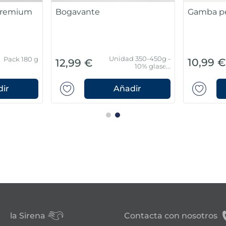
 Premium
Bogavante
Gamba pe
Unidad 350-450g -
Pack 180 g
10,99 
12,99 €
10% glaseo
protector
ir
Añadir
la Sirena
Contacta con nosotros