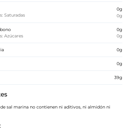
0
g
es: Saturadas
0
g
rbono
0
g
es: Azúcares
0
g
ia
0
g
0
g
39
g
tes
 de sal marina no contienen ni aditivos, ni almidón ni
: