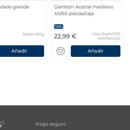
lada grande
Gambón Austral mediano
40/60 piezas/caja
MSC
Caja 2kg(40/60
Bolsa 450g
€
22,99 €
piezas/caja)
Añadir
Añadir
Pago seguro