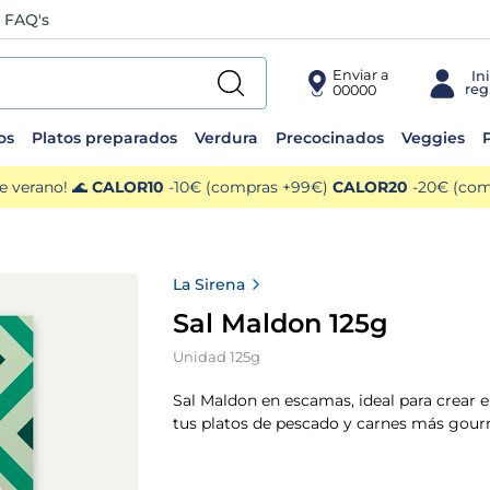
FAQ's
Enviar a
00000
os
Platos preparados
Verdura
Precocinados
Veggies
P
e verano! 🌊
CALOR10
-10€ (compras +99€)
CALOR20
-20€ (comp
La Sirena
Sal Maldon 125g
Unidad 125g
Sal Maldon en escamas, ideal para crear el
tus platos de pescado y carnes más gour