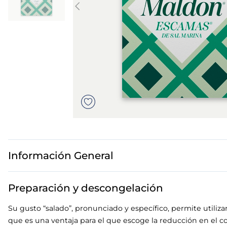
7
.
canelones
8
.
gambon
9
.
listísimos
10
.
pollo
Información General
Preparación y descongelación
Su gusto “salado”, pronunciado y específico, permite utiliza
que es una ventaja para el que escoge la reducción en el 