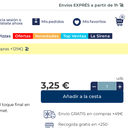
Envíos EXPRÉS a partir de 1h 🚀
0
Mis pedidos
Mis favoritos
izzas
Ofertas
Novedades
Top Ventas
La Sirena
ras +129€) 🏖️
uds
3,25 €
Añadir a la cesta
 toque final en
met.
Envío GRATIS en compras +49€
Recogida gratis en +250