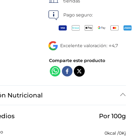
tiendas
Pago seguro:
Excelente valoración: ⭐4,7
ón Nutricional
edios
Por 100g
co
0
kcal /
0
Kj