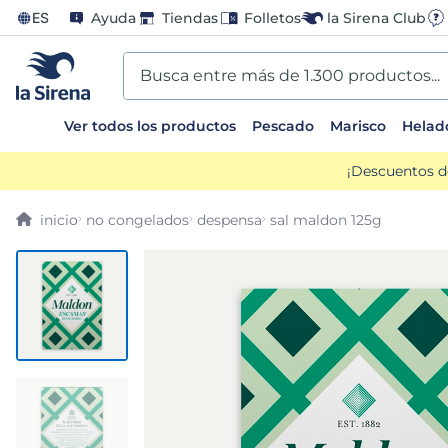
ES
Ayuda
Tiendas
Folletos
la Sirena Club
Busca entre más de 1.300 productos...
Ver todos los productos
Pescado
Marisco
Helad
TÉRMINOS MÁS BUSCADOS
¡Descuentos d
1
.
helados sirena
no congelados
despensa
sal maldon 125g
2
.
gambas
3
.
patatas
4
.
gamba
5
.
verduras
6
.
croquetas