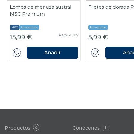
Lomos de merluza austral
Filetes de dorada
MSC Premium
MSC
Sin espinas
Sin espinas
Pack 4 un
15,99 €
5,99 €
Añadir
Añad
Productos
Conócenos