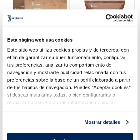
Esta página web usa cookies
Este sitio web utiliza cookies propias y de terceros, con
Muslitos de cangrejo
Colas rebozadas
el fin de garantizar su buen funcionamiento, configurar
formato extra
tus preferencias, analizar tu comportamiento de
7,99 €
2,99 €
Caja 1 kg
Bolsa 200 g
navegación y mostrarte publicidad relacionada con tus
preferencias sobre la base de un perfil elaborado a partir
Añadir
Añadir
de tus hábitos de navegación. Puedes “Aceptar cookies”
si deseas instalarlas todas, o bien configurarlas o
rechazar su uso. Para más información consulta
nuestra
Política de Cookies.
Mostrar detalles
¡Combínalo y hazte un menú de 10!