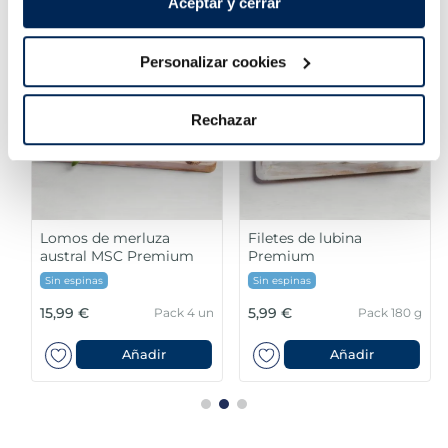
Aceptar y cerrar
Personalizar cookies
Rechazar
Lomos de merluza
Filetes de lubina
austral MSC Premium
Premium
Sin espinas
Sin espinas
15,99 €
5,99 €
Pack 4 un
Pack 180 g
Añadir
Añadir