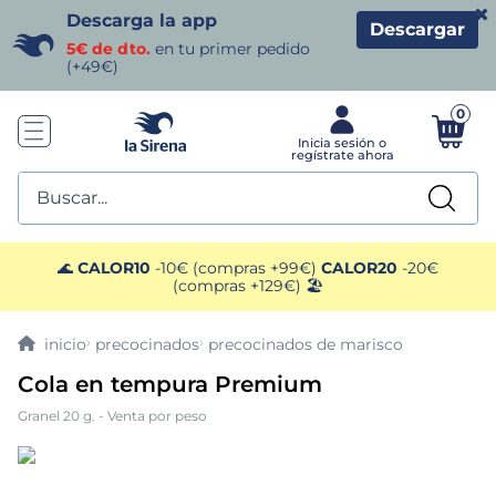
×
Descarga la app
Descargar
5€ de dto.
en tu primer pedido
(+49€)
0
Buscar...
TÉRMINOS MÁS BUSCADOS
🌊
CALOR10
-10€ (compras +99€)
CALOR20
-20€
(compras +129€) 🏖️
1
.
helados sirena
precocinados
precocinados de marisco
2
.
gambas
Cola en tempura Premium
Granel 20 g. - Venta por peso
3
.
patatas
4
.
gamba