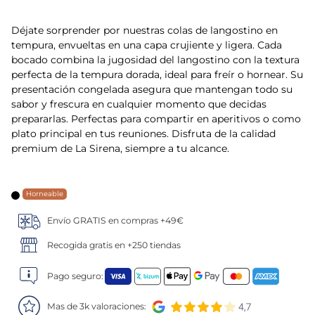
5
.
verduras
Déjate sorprender por nuestras colas de langostino en
tempura, envueltas en una capa crujiente y ligera. Cada
6
.
croquetas
bocado combina la jugosidad del langostino con la textura
perfecta de la tempura dorada, ideal para freír o hornear. Su
presentación congelada asegura que mantengan todo su
7
.
canelones
sabor y frescura en cualquier momento que decidas
prepararlas. Perfectas para compartir en aperitivos o como
8
.
gambon
plato principal en tus reuniones. Disfruta de la calidad
premium de La Sirena, siempre a tu alcance.
9
.
sushi
10
.
listísimos
Horneable
Envío GRATIS en compras +49€
Recogida gratis en +250 tiendas
Pago seguro:
Mas de 3k valoraciones: