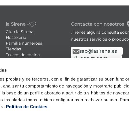
la Sirena
Contacta con nosotros
Club la Sirena
¿Tienes alguna consulta sob
Hostelería
nuestros servicios o product
Familia numerosa
Tiendas
sac@lasirena.es
Trucos de cocina
900 21 06 21
Recetas
Promociones - Bases legales
De lunes a sábado de 9:00 a 
ies
Aviso legal
Política de privacidad
Algunas tiendas abiertas el
ies propias y de terceros, con el fin de garantizar su buen funci
Condiciones de compra
s, analizar tu comportamiento de navegación y mostrarte publici
Política de cookies
 la base de un perfil elaborado a partir de tus hábitos de naveg
Política LLMS
s instalarlas todas, o bien configurarlas o rechazar su uso. Pa
tra
Política de Cookies.