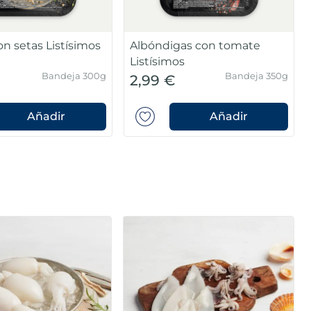
on setas Listísimos
Albóndigas con tomate
Listísimos
Bandeja 300g
Bandeja 350g
2,99 €
Añadir
Añadir