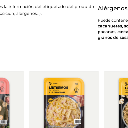
s la información del etiquetado del producto
Alérgenos
sición, alérgenos…).
Puede contener
cacahuetes
,
s
pacanas
,
cast
granos de sé