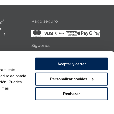
Pago seguro
re
os?
Síguenos
21:00h
Aceptar y cerrar
 domingo
onamiento,
dad relacionada
Personalizar cookies
ación. Puedes
ra más
Rechazar
Descarga nuestra APP