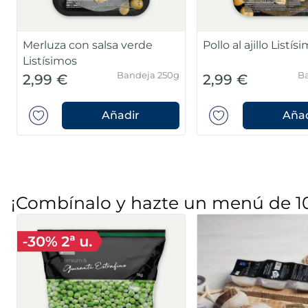
Merluza con salsa verde
Pollo al ajillo Listís
Listísimos
Bandeja 250g
Ba
2,99 €
2,99 €
Añadir
Añad
¡Combínalo y hazte un menú de 1