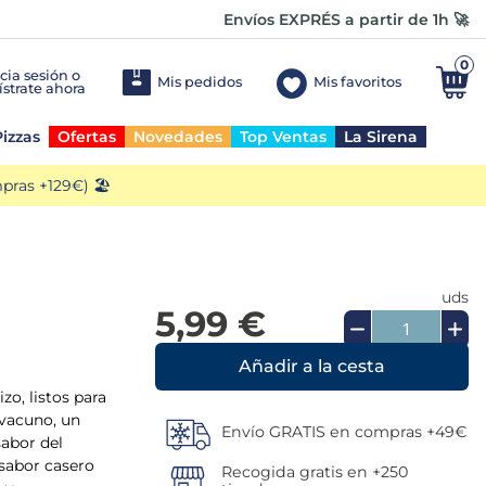
Envíos EXPRÉS a partir de 1h 🚀
0
Mis pedidos
Mis favoritos
izzas
Ofertas
Novedades
Top Ventas
La Sirena
ras +129€) 🏖️
uds
5,99 €
Añadir a la cesta
zo, listos para
 vacuno, un
Envío GRATIS en compras +49€
sabor del
 sabor casero
Recogida gratis en +250