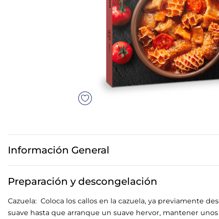
7
.
canelones
8
.
gambon
9
.
listísimos
10
.
pollo
Información General
Preparación y descongelación
Cazuela: Coloca los callos en la cazuela, ya previamente de
suave hasta que arranque un suave hervor, mantener unos 2