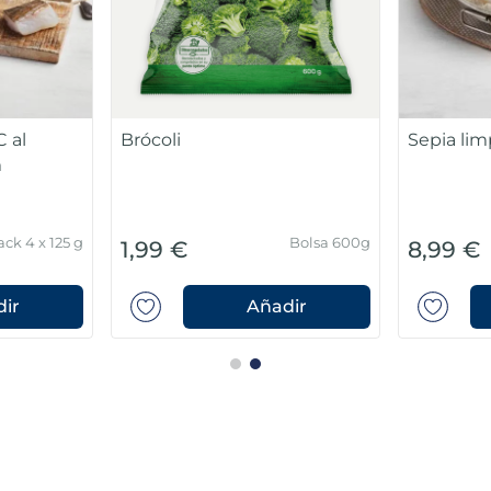
 al
Brócoli
Sepia lim
m
ack 4 x 125 g
Bolsa 600g
1,99 €
8,99 €
ir
Añadir