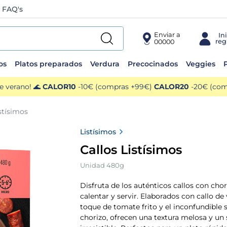
FAQ's
Enviar a
00000
os
Platos preparados
Verdura
Precocinados
Veggies
P
e verano! 🌊
CALOR10
-10€ (compras +99€)
CALOR20
-20€ (comp
istísimos
Listísimos
Callos Listísimos
Unidad 480g
Disfruta de los auténticos callos con chori
calentar y servir. Elaborados con callo de
toque de tomate frito y el inconfundible 
chorizo, ofrecen una textura melosa y un