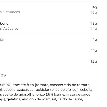
4
g
es: Saturadas
1.6
g
rbono
1.8
g
es: Azúcares
1.4
g
ia
1
g
14
g
1.3
g
tes
o (60%), tomate frito [tomate, concentrado de tomate,
l, cebolla, azúcar, sal, acidulante (ácido cítrico)], cebolla
a, aceite de girasol], chorizo (3%) [carne, grasa de cerdo,
ajo], gelatina, almidón de maíz, sal, caldo de carne,