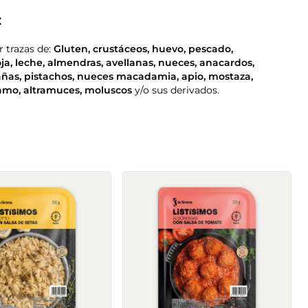
:
 trazas de:
Gluten
,
crustáceos
,
huevo
,
pescado
,
oja
,
leche
,
almendras
,
avellanas
,
nueces
,
anacardos
,
añas
,
pistachos
,
nueces macadamia
,
apio
,
mostaza
,
samo
,
altramuces
,
moluscos
y/o sus derivados.