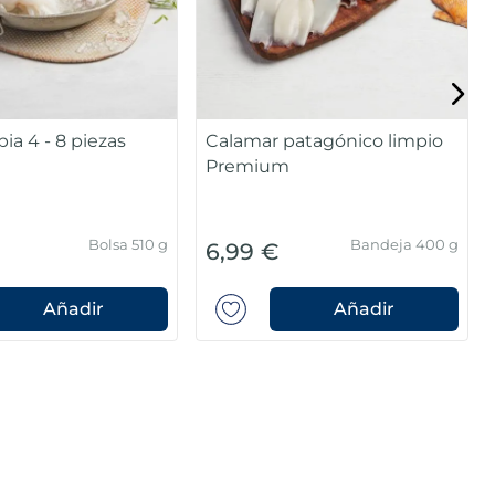
pia 4 - 8 piezas
Calamar patagónico limpio
Premium
Bolsa 510 g
Bandeja 400 g
6,99 €
Añadir
Añadir