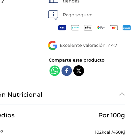
o y
tiendas
Pago seguro:
Excelente valoración: ⭐4,7
ón Nutricional
edios
Por 100g
co
102
kcal /
430
Kj