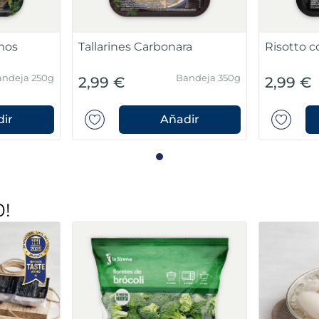
imos
Tallarines Carbonara
Risotto c
ndeja 250g
Bandeja 350g
2,99 €
2,99 €
ir
Añadir
0!