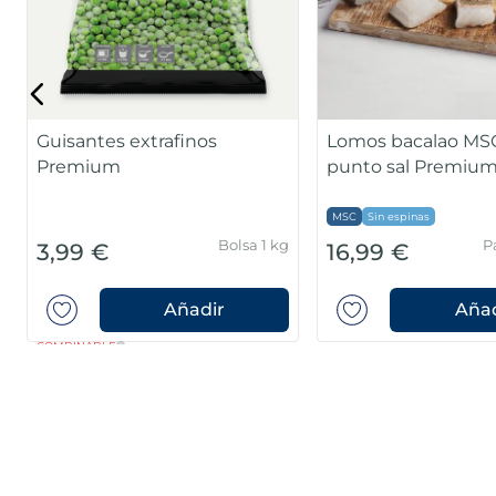
Guisantes extrafinos
Lomos bacalao MSC
Premium
punto sal Premiu
MSC
Sin espinas
Bolsa 1 kg
P
3,99 €
16,99 €
Añadir
Añad
COMBINABLE