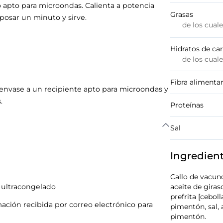
o apto para microondas. Calienta a potencia
Grasas
osar un minuto y sirve.
de los cual
Hidratos de ca
de los cual
Fibra alimentar
l envase a un recipiente apto para microondas y
.
Proteínas
Sal
Ingredien
Callo de vacun
 ultracongelado
aceite de giraso
prefrita [ceboll
mación recibida por correo electrónico para
pimentón, sal, 
pimentón.