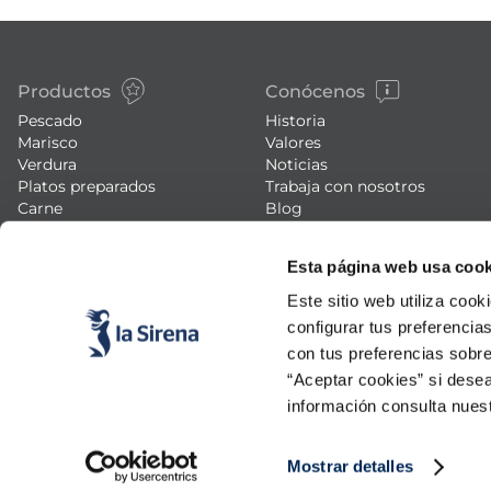
Productos
Conócenos
Pescado
Historia
Marisco
Valores
Verdura
Noticias
Platos preparados
Trabaja con nosotros
Carne
Blog
Helados y postres
Eventos
FAQs (preguntas frecuentes)
Esta página web usa cook
Este sitio web utiliza cook
configurar tus preferencia
con tus preferencias sobre
“Aceptar cookies” si desea
información consulta nues
Mostrar detalles