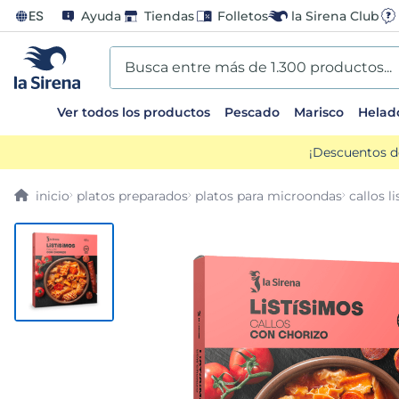
ES
Ayuda
Tiendas
Folletos
la Sirena Club
Busca entre más de 1.300 productos...
Ver todos los productos
Pescado
Marisco
Helad
TÉRMINOS MÁS BUSCADOS
¡Descuentos d
1
.
helados sirena
platos preparados
platos para microondas
callos l
2
.
gambas
3
.
patatas
4
.
gamba
5
.
verduras
6
.
croquetas