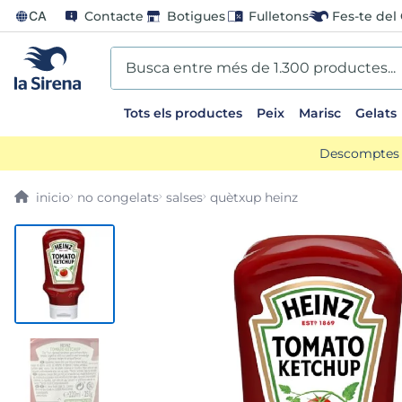
CA
Contacte
Botigues
Fulletons
Fes-te del 
Busca entre més de 1.300 productes...
Tots els productes
Peix
Marisc
Gelats
EARCHES
Descomptes d
o preparado
no congelats
salses
quètxup heinz
ladilla
ts sirena
an
arado paella
bao