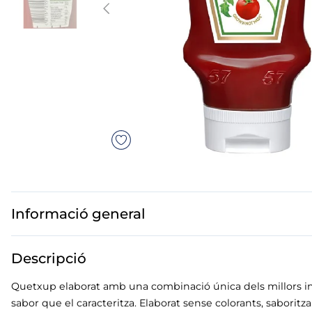
us
dos polos
mar sirena
mó premium
Informació general
Descripció
Quetxup elaborat amb una combinació única dels millors ingr
sabor que el caracteritza. Elaborat sense colorants, saboritza