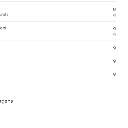
g
urats
g
boni
g
g
g
g
g
èrgens