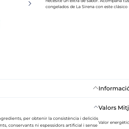
necesite un extra de sabor. Acompaña tus
congelados de La Sirena con este clásico 
Informaci
Valors Mit
edients, per obtenir la consistència i deliciós
Valor energètic
nts, conservants ni espessidors artificial i sense