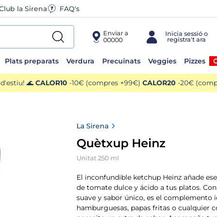
Club la Sirena
FAQ's
Enviar a
00000
Plats preparats
Verdura
Precuinats
Veggies
Pizzes
O
'estiu! 🌊
CALOR10
-10€ (compres +99€)
CALOR20
-20€ (compr
La Sirena
Quètxup Heinz
Unitat 250 ml
El inconfundible ketchup Heinz añade ese
de tomate dulce y ácido a tus platos. Con
suave y sabor único, es el complemento i
hamburguesas, papas fritas o cualquier 