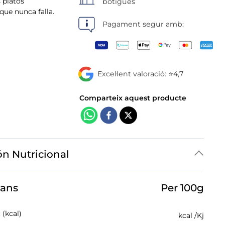
 platos
botigues
que nunca falla.
Pagament segur amb:
Excel·lent valoració: ⭐4,7
ón Nutricional
jans
Per 100g
 (kcal)
kcal /
Kj