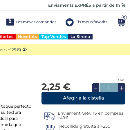
Enviaments EXPRÉS a partir de 1h 🚀
0
Les meves comandes
Els meus favorits
fertes
Novetats
Top Vendes
La Sirena
es +129€) 🏖️
uds
2,25 €
 toque perfecto
 su textura
Enviament GRATIS en compres
+49€
deal para
comida que
Recollida gratuïta a +250