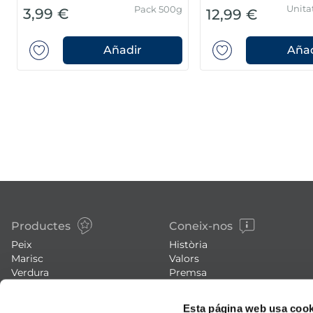
Unita
Pack 500g
3,99 €
12,99 €
Añadir
Añad
Productes
Coneix-nos
Peix
Història
Marisc
Valors
Verdura
Premsa
Plats preparats
Treballa amb nosaltres
Carn
Blog
Esta página web usa cook