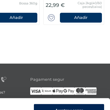
Caja 2kg(40/60
Bossa 360g
22,99 €
peces/caixa)
Añadir
Añadir
Pagament segur
tes?
Síguenos