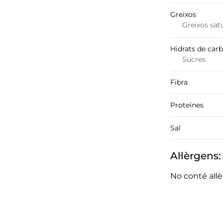
Greixos
Greixos sat
Hidrats de car
Sucres
Fibra
Proteïnes
Sal
Al·lèrgens:
No conté al·l