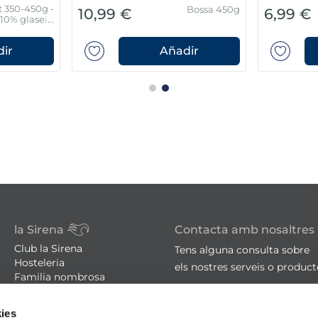
t 350-450g -
Bossa 450g
10,99 €
6,99 €
10% glaseig
protector
ir
Añadir
la Sirena
Contacta amb nosaltres
Club la Sirena
Tens alguna consulta sobre
Hosteleria
els nostres serveis o produc
Familia nombrosa
Botigues
sac@lasirena.es
Avís legal
ies
900 21 06 21